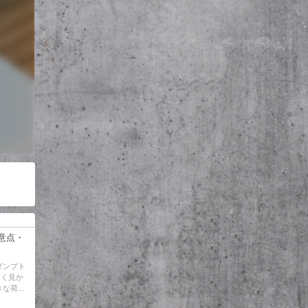
意点・
ダンプト
よく見か
荷...