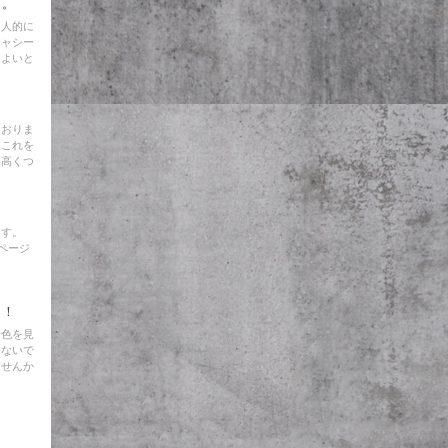
ト。
個人的に
シャシー
てよいと
ておりま
もこれを
ら高くつ
！
ます。
ムページ
う！
景色を見
らないで
ませんか