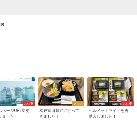
is
お仕事
グルメ
お仕事
ムページURL変更
松戸富田麺絆に行って
ヘルメットライトを再
りました！
きました！
購入しました！