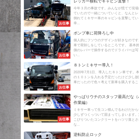
レッカー横転でキャビン直撃！
今年３月の事故です。みんなが慌てて現場
ていたので一緒についていくと、なんとレ
倒れてミキサー車のキャビンを直撃してい
幸...
お仕事
ポンプ車に荷降ろし中
個人的にフソウのデザインが好きなのです
車で荷卸しをしているところです。 基本
側のレバーで操作するのでドライバーは写
い...
お仕事
８トンミキサー導入！
2020年7月1日、導入した８トン車です。
の１０トンを入れる予定だったけど少し故
車だったので色々考えて新車を購入することに
お仕事
やっぱりウチのスタッフ最高だな（
作業編）
ミキサー車って生コン積んでるわけだから
少しずつくっついて固まってしまいます。
お仕事
こびりついたコンクリートをハツリ落とさ
な...
逆転防止ロック