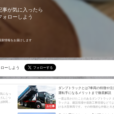
記事が気に入ったら
フォローしよう
最新情報をお届けします
でフォローしよう
ダンプトラックとは?車両の特徴や注
運転手になるメリットまで徹底解説
ら気になっ
げんこつ
一度は見かけたことのあるダンプトラック 
静岡...
ラックは、建設現場や道路工事現場などで
お仕事
ける大型車両です。 その特徴的な外観と大きな