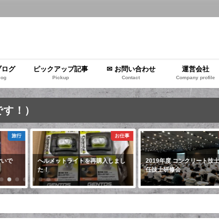
ブログ
ピックアップ記事
✉ お問い合わせ
運営会社
log
Pickup
Contact
Company profile
です！）
旅行
お仕事
いで
ヘルメットライトを再購入しまし
2019年度 コンクリート技士
た！
任技士研修会