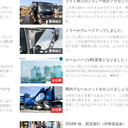
ライト周りのシャシー色がアクセン
に向かっ
この車も細かいカスタムがされています。
ッカーが
はフロントバンパーからチラッと除く赤い
ました。
がライト周りでいいアクセントになってい
思...
愛車紹介
ミラーがグレードアップしました。
。ポンプ
ダンプに新しいカスタムパーツが装着され
的に運転席
した。この位置の方が見やすそうです。で
ってな
見て正直一番最初に思ったのは、ぶつけた
く...
愛車紹介
ホームページURL変更となりました
本当は中古
いつもご覧いただき誠にありがとうござい
障が多い
2023年4月3日に株式会社assisの公式ホー
...
をリニューアルいたしました。 ■株式...
お仕事
ハツリ
構内でもヘルメットをかぶりましょ
お得先であり古巣でもあるプラント、この
ると落ち着きます。あれ？ヘルメットかぶ
やっぱり
洗車しているのはウチのスタッフではあり
定期的に
ぁ...
お仕事
なくては
2018年 秋、慰安旅行（伊香保温泉）