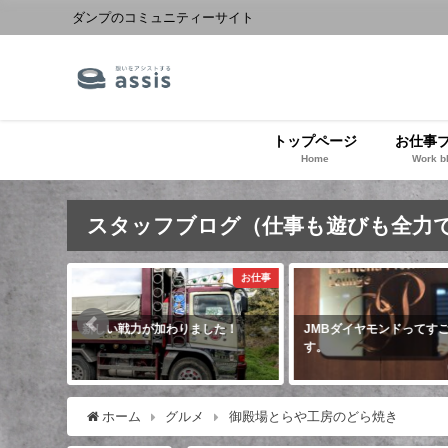
ダンプのコミュニティーサイト
トップページ
お仕事
Home
Work b
スタッフブログ（仕事も遊びも全力
愛車紹介
お仕事
まし
新しい戦力が加わりました！
JMBダイヤモンドってすご
す。
ホーム
グルメ
御殿場とらや工房のどら焼き