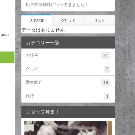
松戸富田麺絆に行ってきました！
人気記事
グリッド
リスト
データはありません
assis
カテゴリー一覧
お仕事
31
グルメ
7
愛車紹介
18
旅行
4
スタッフ募集！