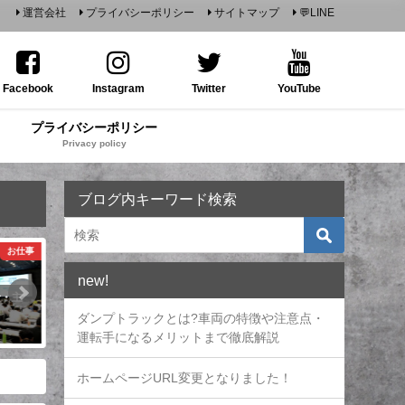
運営会社
プライバシーポリシー
サイトマップ
💬LINE
Facebook
Instagram
Twitter
YouTube
プライバシーポリシー
Privacy policy
ブログ内キーワード検索
お仕事
お仕事
new!
・主
整備勉強会
やっぱりウチのスタッフ最高
（ハツリ作業編）
ダンプトラックとは?車両の特徴や注意点・
運転手になるメリットまで徹底解説
ホームページURL変更となりました！